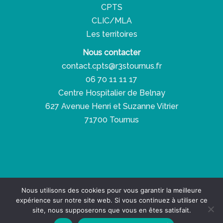
CPTS
CLIC/MLA
Les territoires
Nous contacter
contact.cpts@r3stournus.fr
06 70 11 11 17
Centre Hospitalier de Belnay
627 Avenue Henri et Suzanne Vitrier
71700 Tournus
Copyright © 2026 Réseau Santé Social Solidaire
Nous utilisons des cookies pour vous garantir la meilleure
expérience sur notre site web. Si vous continuez à utiliser ce
Espace presse
-
Espace pro
-
RGPD
site, nous supposerons que vous en êtes satisfait.
Site créé par
68000.fr