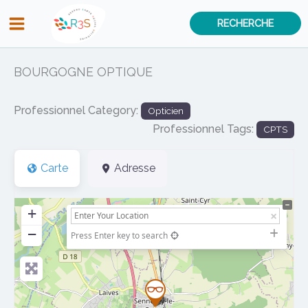
Aller
RECHERCHE
au
contenu
BOURGOGNE OPTIQUE
Professionnel Category:
Opticien
Professionnel Tags:
CPTS
Carte
Adresse
+
−
Press Enter key to search