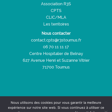
Association R3S
CPTS
CLIC/MLA
Les territoires
Nous contacter
contact.cpts@r3stournus.fr
06 70 11 11 17
Centre Hospitalier de Belnay
627 Avenue Henri et Suzanne Vitrier
71700 Tournus
Copyright © 2026 Réseau Santé Social Solidaire
Nous utilisons des cookies pour vous garantir la meilleure
expérience sur notre site web. Si vous continuez à utiliser ce
Espace presse
-
Espace pro
-
RGPD