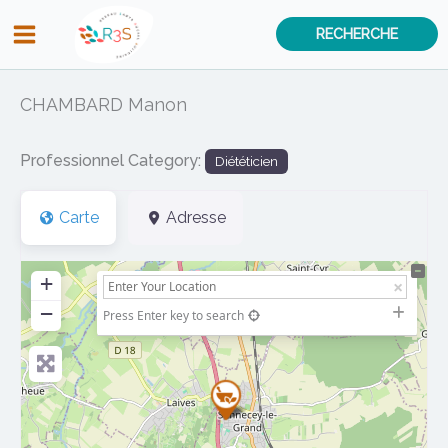
Aller
RECHERCHE
au
contenu
CHAMBARD Manon
Professionnel Category:
Diététicien
Carte
Adresse
+
−
Press Enter key to search