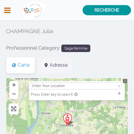
Aller
RECHERCHE
au
contenu
CHAMPAGNE Julia
Professionnel Category:
Sage femme
Carte
Adresse
+
−
Press Enter key to search