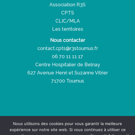
Association R3S
CPTS
CLIC/MLA
Les territoires
Nous contacter
contact.cpts@r3stournus.fr
06 70 11 11 17
Centre Hospitalier de Belnay
627 Avenue Henri et Suzanne Vitrier
71700 Tournus
Copyright © 2026 Réseau Santé Social Solidaire
Nous utilisons des cookies pour vous garantir la meilleure
expérience sur notre site web. Si vous continuez à utiliser ce
Espace presse
-
Espace pro
-
RGPD