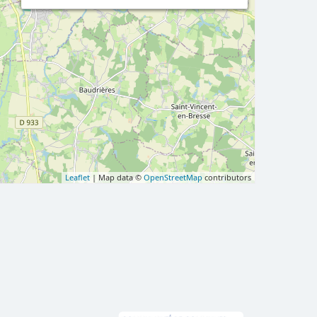
Leaflet
| Map data ©
OpenStreetMap
contributors