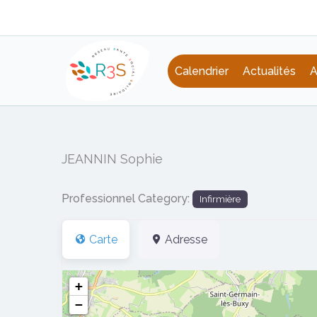
Aller
au
contenu
Calendrier
Actualités
A
JEANNIN Sophie
Professionnel Category:
Infirmière
Carte
Adresse
+
−