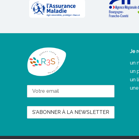
Je r
un 
un 
un 
une