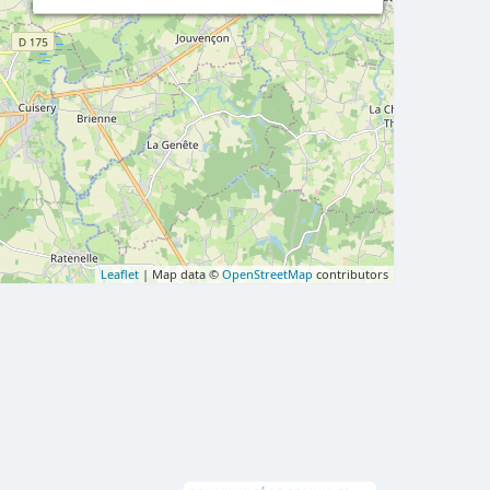
Leaflet
| Map data ©
OpenStreetMap
contributors