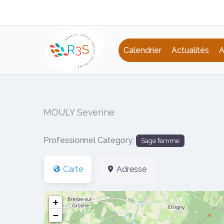
Aller
au
contenu
Calendrier
Actualités
A
MOULY Severine
Professionnel Category:
Sage femme
Carte
Adresse
+
−