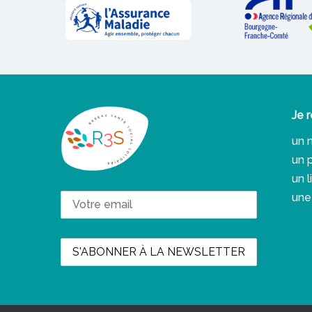
Je r
un 
un 
un 
une