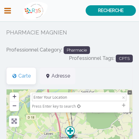
Aller
RECHERCHE
au
contenu
PHARMACIE MAGNIEN
Professionnel Category:
Pharmacie
Professionnel Tags:
CPTS
Carte
Adresse
+
−
Press Enter key to search