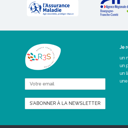
Je r
un 
un 
un 
une