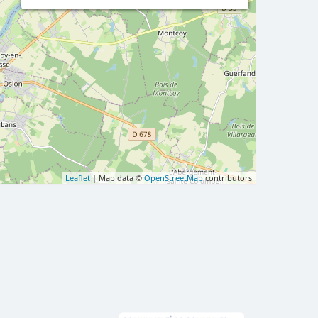
Leaflet
| Map data ©
OpenStreetMap
contributors