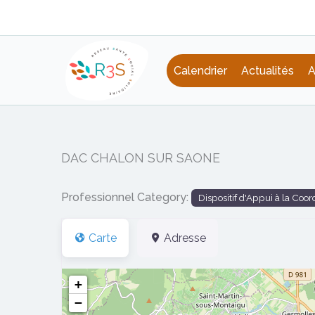
Aller
au
contenu
Calendrier
Actualités
A
DAC CHALON SUR SAONE
Professionnel Category:
Dispositif d'Appui à la Coor
Carte
Adresse
+
−