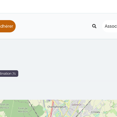
Recherche
dhérer
Assoc
dination 71