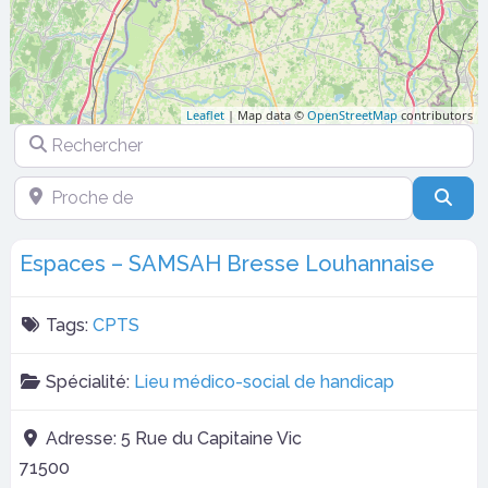
Leaflet
| Map data ©
OpenStreetMap
contributors
Rechercher
Proche de
Sea
Espaces – SAMSAH Bresse Louhannaise
Tags:
CPTS
Spécialité:
Lieu médico-social de handicap
Adresse:
5 Rue du Capitaine Vic
71500