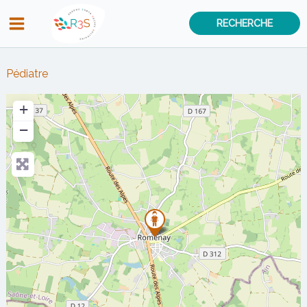
Aller
RECHERCHE
au
contenu
Pédiatre
+
−