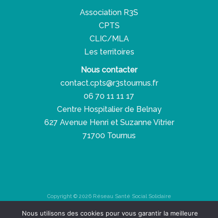
Association R3S
CPTS
CLIC/MLA
Les territoires
Nous contacter
contact.cpts@r3stournus.fr
06 70 11 11 17
Centre Hospitalier de Belnay
627 Avenue Henri et Suzanne Vitrier
71700 Tournus
Copyright © 2026 Réseau Santé Social Solidaire
Nous utilisons des cookies pour vous garantir la meilleure
Espace presse
-
Espace pro
-
RGPD