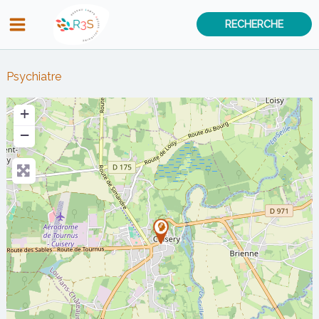
Aller
RECHERCHE
au
contenu
Psychiatre
+
−