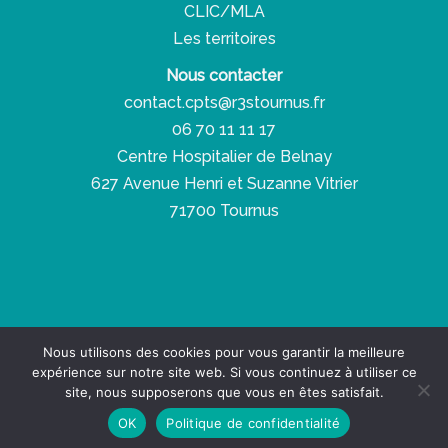
CLIC/MLA
Les territoires
Nous contacter
contact.cpts@r3stournus.fr
06 70 11 11 17
Centre Hospitalier de Belnay
627 Avenue Henri et Suzanne Vitrier
71700 Tournus
Copyright © 2026 Réseau Santé Social Solidaire
Nous utilisons des cookies pour vous garantir la meilleure
expérience sur notre site web. Si vous continuez à utiliser ce
Espace presse
-
Espace pro
-
RGPD
site, nous supposerons que vous en êtes satisfait.
Site créé par
68000.fr
OK
Politique de confidentialité