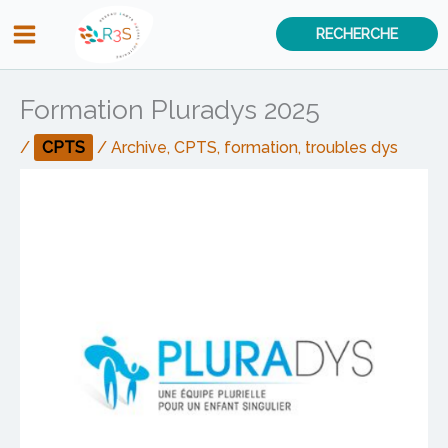
Aller
RECHERCHE
au
contenu
Formation Pluradys 2025
/
CPTS
/
Archive
,
CPTS
,
formation
,
troubles dys