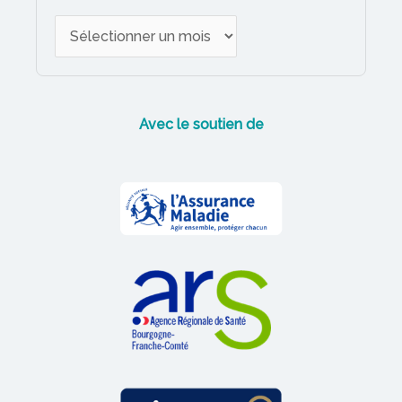
A
r
c
h
Avec le soutien de
i
v
e
s