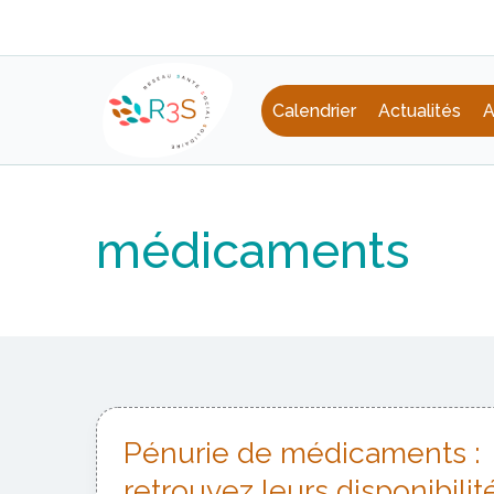
Aller
au
contenu
Calendrier
Actualités
A
médicaments
Pénurie de médicaments :
retrouvez leurs disponibilit