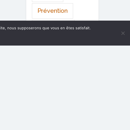
Prévention
psychothérapie
 site, nous supposerons que vous en êtes satisfait.
public
Pénurie
repérage
santé
ressources
santé mentale
santé publique
seniors
social
soins palliatifs