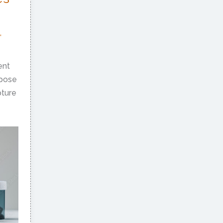
,
ent
opose
pture