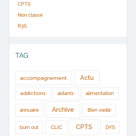
CPTS
Non classé
R3S
TAG
Actu
accompagnement
addictions
aidants
alimentation
Archive
annuaire
Bien vieillir
CPTS
CLIC
burn out
DYS