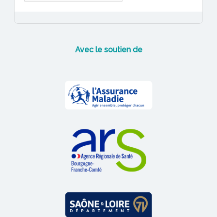
r
c
h
i
Avec le soutien de
v
e
s