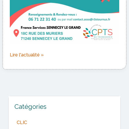
Mon
Lire l'actualité »
Espace
Santé
Catégories
CLIC