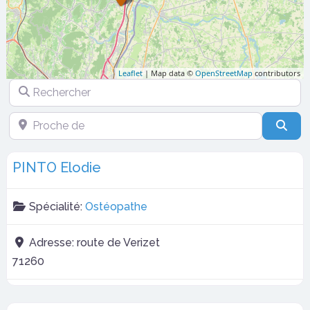
Leaflet
| Map data ©
OpenStreetMap
contributors
Rechercher
Proche de
Sea
PINTO Elodie
Spécialité:
Ostéopathe
Adresse:
route de Verizet
71260