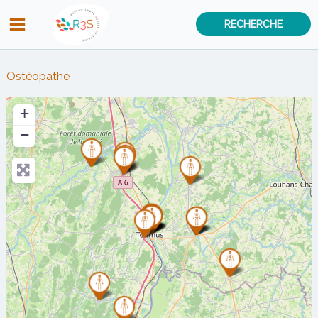
Aller
RECHERCHE
au
contenu
Ostéopathe
+
−